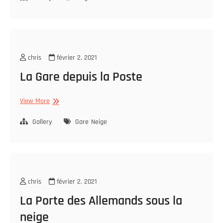
Gouverneur
sous
la
neige
chris
février 2, 2021
La Gare depuis la Poste
La
View More
Gare
depuis
Gallery
Gare
Neige
la
Poste
chris
février 2, 2021
La Porte des Allemands sous la
neige