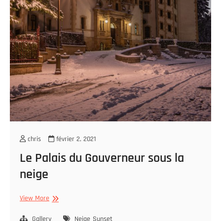
chris
février 2, 2021
Le Palais du Gouverneur sous la
neige
Le
View More
Palais
du
Gallery
Neige
Sunset