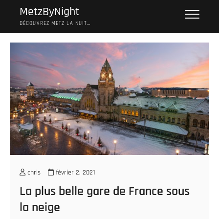
Skip
MetzByNight
to
DÉCOUVREZ METZ LA NUIT…
content
chris
février 2, 2021
La plus belle gare de France sous
la neige