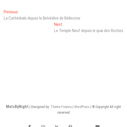
Navigation
Previous
Previous
post:
La Cathédrale depuis le Belvédère de Bellecroix
de
Next
Next
l’article
post:
Le Temple Neuf depuis le quai des Roches
MetzByNight
| Designed by:
Theme Freesia
|
WordPress
| © Copyright All right
reserved