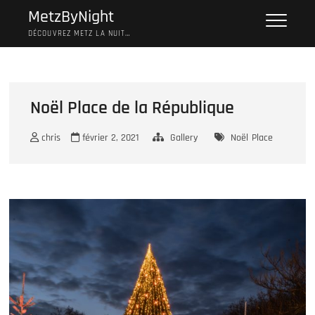
Skip
MetzByNight
to
DÉCOUVREZ METZ LA NUIT…
content
Noël Place de la République
chris
février 2, 2021
Gallery
Noël
Place